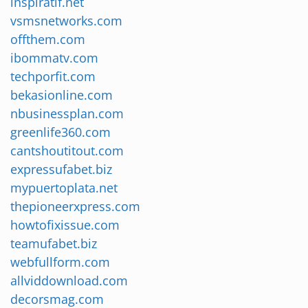
inspiratif.net
vsmsnetworks.com
offthem.com
ibommatv.com
techporfit.com
bekasionline.com
nbusinessplan.com
greenlife360.com
cantshoutitout.com
expressufabet.biz
mypuertoplata.net
thepioneerxpress.com
howtofixissue.com
teamufabet.biz
webfullform.com
allviddownload.com
decorsmag.com