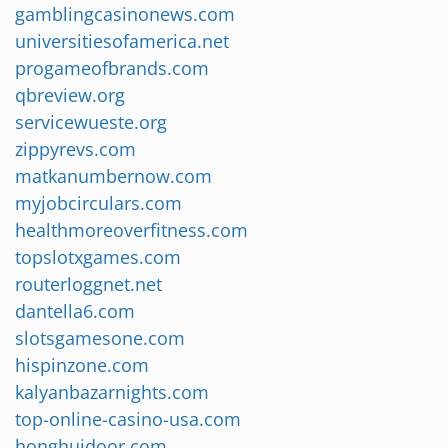
gamblingcasinonews.com
universitiesofamerica.net
progameofbrands.com
qbreview.org
servicewueste.org
zippyrevs.com
matkanumbernow.com
myjobcirculars.com
healthmoreoverfitness.com
topslotxgames.com
routerloggnet.net
dantella6.com
slotsgamesone.com
hispinzone.com
kalyanbazarnights.com
top-online-casino-usa.com
honghuidoor.com