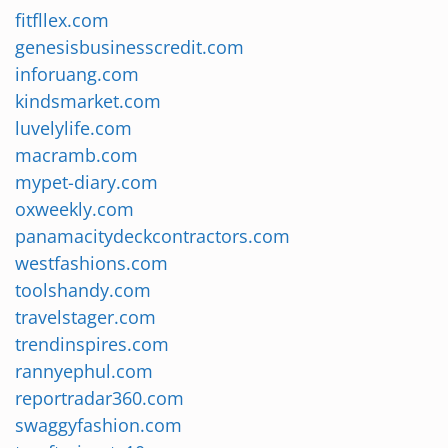
fitfllex.com
genesisbusinesscredit.com
inforuang.com
kindsmarket.com
luvelylife.com
macramb.com
mypet-diary.com
oxweekly.com
panamacitydeckcontractors.com
westfashions.com
toolshandy.com
travelstager.com
trendinspires.com
rannyephul.com
reportradar360.com
swaggyfashion.com