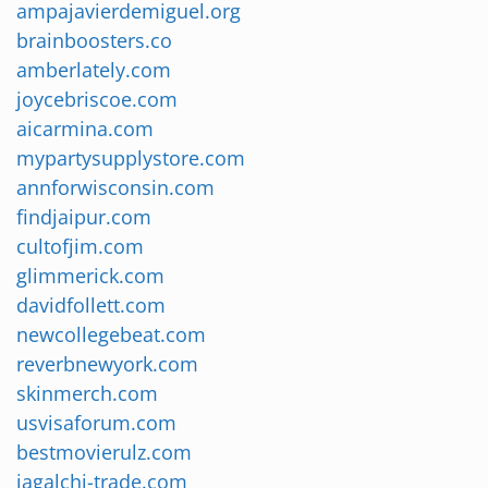
ampajavierdemiguel.org
brainboosters.co
amberlately.com
joycebriscoe.com
aicarmina.com
mypartysupplystore.com
annforwisconsin.com
findjaipur.com
cultofjim.com
glimmerick.com
davidfollett.com
newcollegebeat.com
reverbnewyork.com
skinmerch.com
usvisaforum.com
bestmovierulz.com
jagalchi-trade.com