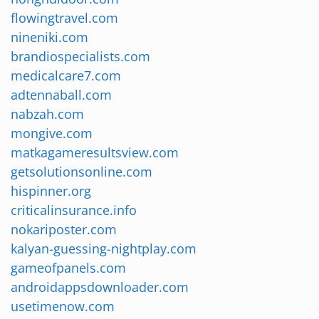
flowingtravel.com
nineniki.com
brandiospecialists.com
medicalcare7.com
adtennaball.com
nabzah.com
mongive.com
matkagameresultsview.com
getsolutionsonline.com
hispinner.org
criticalinsurance.info
nokariposter.com
kalyan-guessing-nightplay.com
gameofpanels.com
androidappsdownloader.com
usetimenow.com