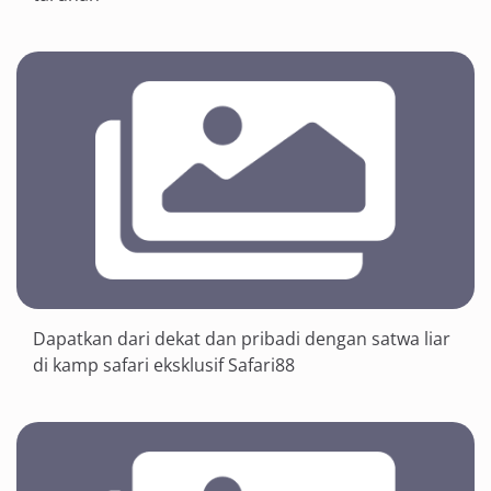
Dapatkan dari dekat dan pribadi dengan satwa liar
di kamp safari eksklusif Safari88