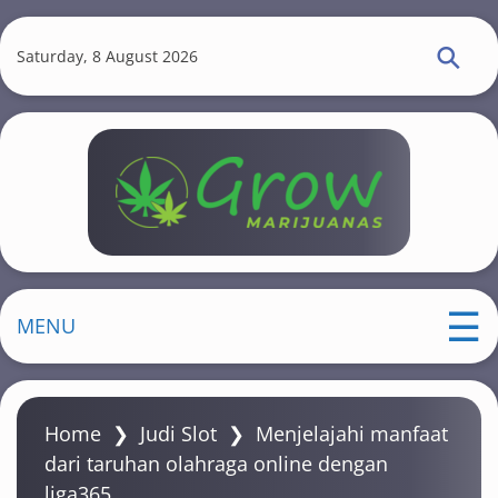
S
k
Saturday, 8 August 2026
i
p
t
o
m
a
i
Slot Gacor
Pragmatic Play
n
menghadirkan slot gacor
c
MENU
Malam Ini
malam ini dengan
o
kemenangan besar dan fitur
n
anti rungkat. Bermain lebih
dari
t
aman untuk hasil maksimal!
e
Home
❯
Judi Slot
❯
Menjelajahi manfaat
n
dari taruhan olahraga online dengan
Pragmatic
t
liga365