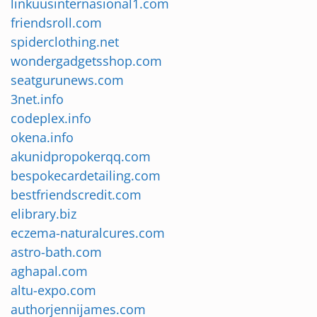
linkuusinternasional1.com
friendsroll.com
spiderclothing.net
wondergadgetsshop.com
seatgurunews.com
3net.info
codeplex.info
okena.info
akunidpropokerqq.com
bespokecardetailing.com
bestfriendscredit.com
elibrary.biz
eczema-naturalcures.com
astro-bath.com
aghapal.com
altu-expo.com
authorjennijames.com