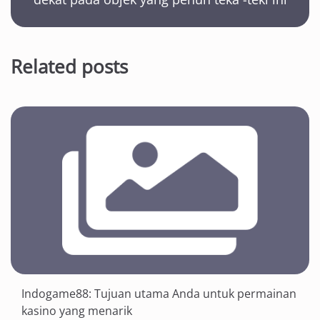
Related posts
Indogame88: Tujuan utama Anda untuk permainan
kasino yang menarik