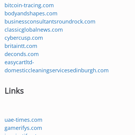
bitcoin-tracing.com
bodyandshapes.com
businessconsultantsroundrock.com
classicglobalnews.com
cybercusp.com
britaintt.com
deconds.com
easycartltd-
domesticcleaningservicesedinburgh.com
Links
uae-times.com
gamerifys.com