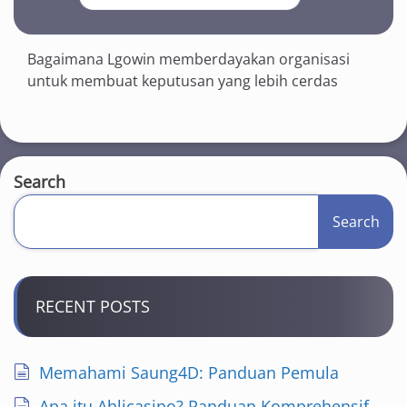
Bagaimana Lgowin memberdayakan organisasi
untuk membuat keputusan yang lebih cerdas
Search
Search
RECENT POSTS
Memahami Saung4D: Panduan Pemula
Apa itu Ahlicasino? Panduan Komprehensif