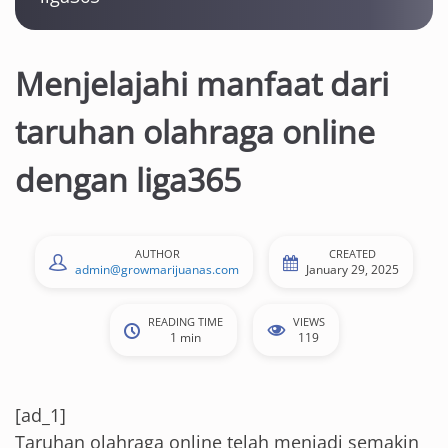
Play,
Menjelajahi manfaat dari
Kemenang
taruhan olahraga online
an Anti
dengan liga365
Rungkat
AUTHOR
CREATED
admin@growmarijuanas.com
January 29, 2025
Besar
READING TIME
VIEWS
1 min
119
[ad_1]
Taruhan olahraga online telah menjadi semakin