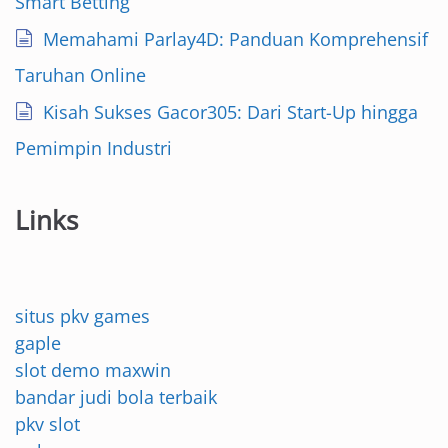
Smart Betting
Memahami Parlay4D: Panduan Komprehensif
Taruhan Online
Kisah Sukses Gacor305: Dari Start-Up hingga
Pemimpin Industri
Links
situs pkv games
gaple
slot demo maxwin
bandar judi bola terbaik
pkv slot