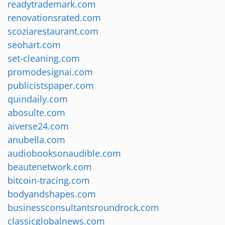
readytrademark.com
renovationsrated.com
scoziarestaurant.com
seohart.com
set-cleaning.com
promodesignai.com
publicistspaper.com
quindaily.com
abosulte.com
aiverse24.com
anubella.com
audiobooksonaudible.com
beautenetwork.com
bitcoin-tracing.com
bodyandshapes.com
businessconsultantsroundrock.com
classicglobalnews.com