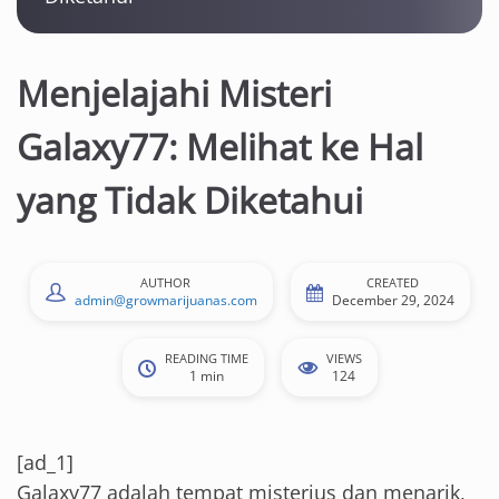
Play,
Menjelajahi Misteri
Kemenang
Galaxy77: Melihat ke Hal
an Anti
yang Tidak Diketahui
Rungkat
AUTHOR
CREATED
admin@growmarijuanas.com
December 29, 2024
Besar
READING TIME
VIEWS
1 min
124
[ad_1]
Galaxy77 adalah tempat misterius dan menarik,