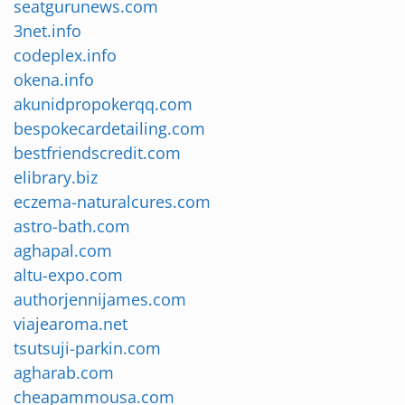
seatgurunews.com
3net.info
codeplex.info
okena.info
akunidpropokerqq.com
bespokecardetailing.com
bestfriendscredit.com
elibrary.biz
eczema-naturalcures.com
astro-bath.com
aghapal.com
altu-expo.com
authorjennijames.com
viajearoma.net
tsutsuji-parkin.com
agharab.com
cheapammousa.com