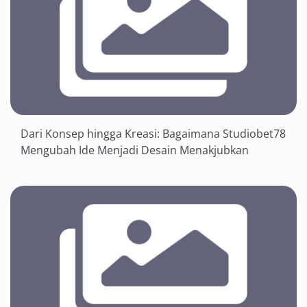
Dari Konsep hingga Kreasi: Bagaimana Studiobet78
Mengubah Ide Menjadi Desain Menakjubkan