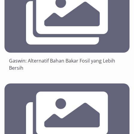
Gaswin: Alternatif Bahan Bakar Fosil yang Lebih
Bersih