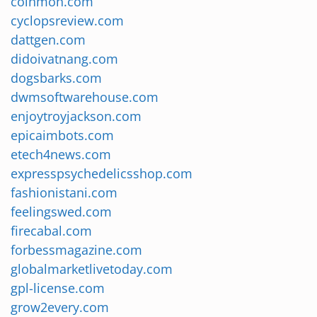
coinmoh.com
cyclopsreview.com
dattgen.com
didoivatnang.com
dogsbarks.com
dwmsoftwarehouse.com
enjoytroyjackson.com
epicaimbots.com
etech4news.com
expresspsychedelicsshop.com
fashionistani.com
feelingswed.com
firecabal.com
forbessmagazine.com
globalmarketlivetoday.com
gpl-license.com
grow2every.com