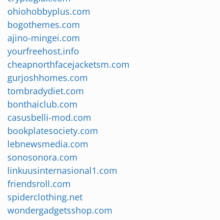
ohiohobbyplus.com
bogothemes.com
ajino-mingei.com
yourfreehost.info
cheapnorthfacejacketsm.com
gurjoshhomes.com
tombradydiet.com
bonthaiclub.com
casusbelli-mod.com
bookplatesociety.com
lebnewsmedia.com
sonosonora.com
linkuusinternasional1.com
friendsroll.com
spiderclothing.net
wondergadgetsshop.com