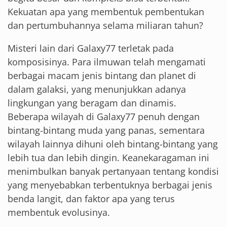
Kekuatan apa yang membentuk pembentukan
dan pertumbuhannya selama miliaran tahun?
Misteri lain dari Galaxy77 terletak pada
komposisinya. Para ilmuwan telah mengamati
berbagai macam jenis bintang dan planet di
dalam galaksi, yang menunjukkan adanya
lingkungan yang beragam dan dinamis.
Beberapa wilayah di Galaxy77 penuh dengan
bintang-bintang muda yang panas, sementara
wilayah lainnya dihuni oleh bintang-bintang yang
lebih tua dan lebih dingin. Keanekaragaman ini
menimbulkan banyak pertanyaan tentang kondisi
yang menyebabkan terbentuknya berbagai jenis
benda langit, dan faktor apa yang terus
membentuk evolusinya.