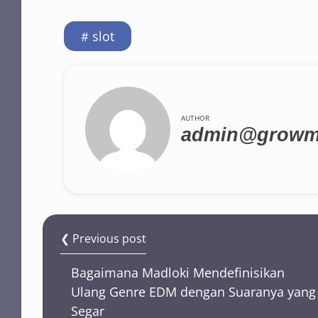
slot
AUTHOR
admin@growma
❮ Previous post
Bagaimana Madloki Mendefinisikan
Ulang Genre EDM dengan Suaranya yang
Segar