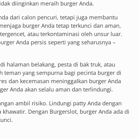
tidak diinginkan meraih burger Anda.
nda dari calon pencuri, tetapi juga membantu
menjaga burger Anda tetap terkunci dan aman,
ergencet, atau terkontaminasi oleh unsur luar.
urger Anda persis seperti yang seharusnya –
di halaman belakang, pesta di bak truk, atau
lah teman yang sempurna bagi pecinta burger di
tres dan kecemasan meninggalkan burger Anda
ger Anda akan selalu aman dan terlindungi.
 jangan ambil risiko. Lindungi patty Anda dengan
 khawatir. Dengan Burgerslot, burger Anda ada di
kunci.