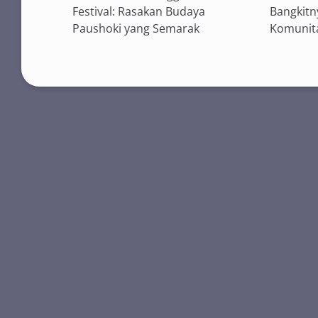
Festival: Rasakan Budaya
Bangkitn
Paushoki yang Semarak
Komunita