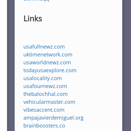
Links
usafullnewz.com
uktimenetwork.com
usaworldnewz.com
todayusaexplore.com
usalocality.com
usafournewz.com
thebalochhal.com
vehicularmaster.com
vibesaccent.com
ampajavierdemiguel.org
brainboosters.co