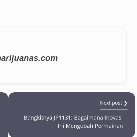
rijuanas.com
Next post ❯
Bangkitnya JP1131: Bagaimana Inovasi
Ini Mengubah Permainan