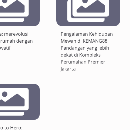
e: merevolusi
Pengalaman Kehidupan
i rumah dengan
Mewah di KEMANG88:
ovatif
Pandangan yang lebih
dekat di Kompleks
Perumahan Premier
Jakarta
o to Hero: