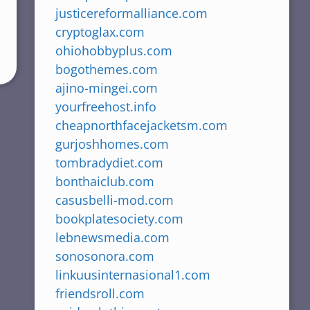
justicereformalliance.com
cryptoglax.com
ohiohobbyplus.com
bogothemes.com
ajino-mingei.com
yourfreehost.info
cheapnorthfacejacketsm.com
gurjoshhomes.com
tombradydiet.com
bonthaiclub.com
casusbelli-mod.com
bookplatesociety.com
lebnewsmedia.com
sonosonora.com
linkuusinternasional1.com
friendsroll.com