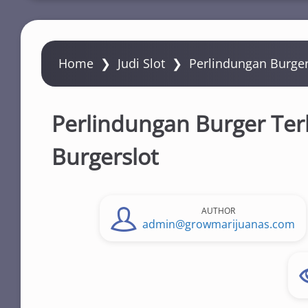
Home
❯
Judi Slot
❯
Perlindungan Burger
Perlindungan Burger Te
Burgerslot
AUTHOR
admin@growmarijuanas.com