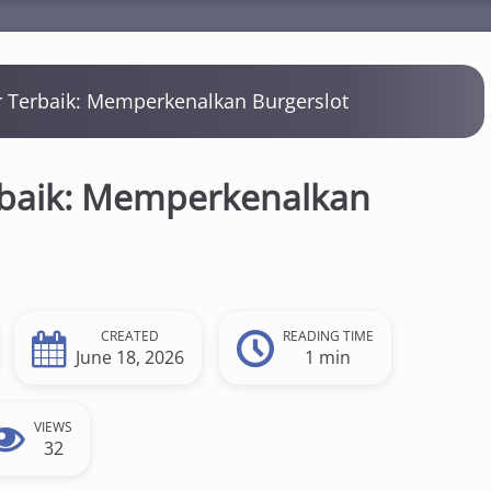
 Terbaik: Memperkenalkan Burgerslot
rbaik: Memperkenalkan
CREATED
READING TIME
June 18, 2026
1 min
VIEWS
32