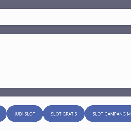
Gacor Malam Ini dari P
ay menghadirkan slot gacor malam ini dengan kemenangan b
al!
nangan Anti Rungkat 
JUDI SLOT
SLOT GRATIS
SLOT GAMPANG 