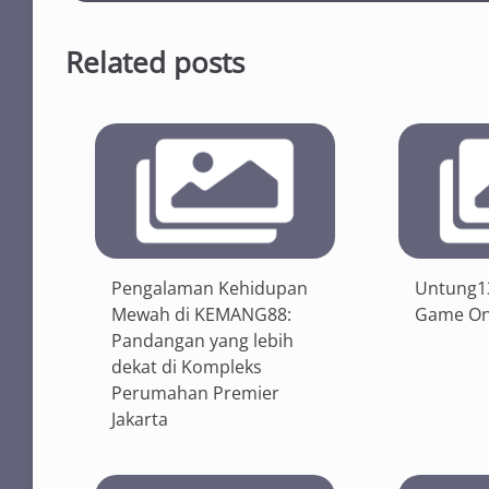
Related posts
Pengalaman Kehidupan
Untung13
Mewah di KEMANG88:
Game On
Pandangan yang lebih
dekat di Kompleks
Perumahan Premier
Jakarta