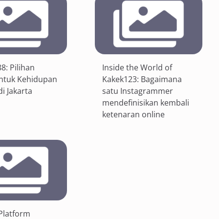
: Pilihan
Inside the World of
ntuk Kehidupan
Kakek123: Bagaimana
i Jakarta
satu Instagrammer
mendefinisikan kembali
ketenaran online
Platform