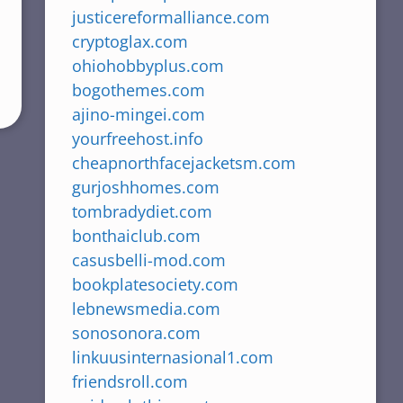
justicereformalliance.com
cryptoglax.com
ohiohobbyplus.com
bogothemes.com
ajino-mingei.com
yourfreehost.info
cheapnorthfacejacketsm.com
gurjoshhomes.com
tombradydiet.com
bonthaiclub.com
casusbelli-mod.com
bookplatesociety.com
lebnewsmedia.com
sonosonora.com
linkuusinternasional1.com
friendsroll.com