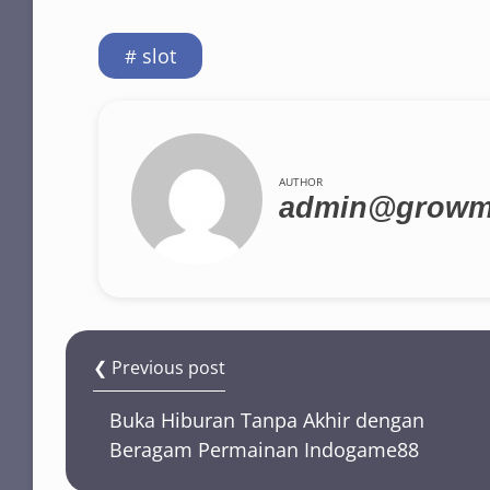
slot
AUTHOR
admin@growma
❮ Previous post
Buka Hiburan Tanpa Akhir dengan
Beragam Permainan Indogame88