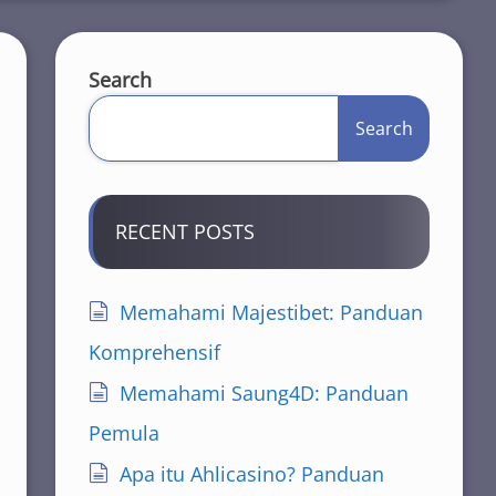
Search
Search
RECENT POSTS
Memahami Majestibet: Panduan
Komprehensif
Memahami Saung4D: Panduan
Pemula
Apa itu Ahlicasino? Panduan