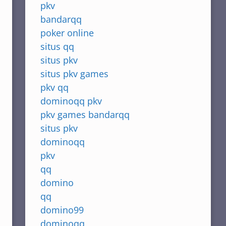
pkv
bandarqq
poker online
situs qq
situs pkv
situs pkv games
pkv qq
dominoqq pkv
pkv games bandarqq
situs pkv
dominoqq
pkv
qq
domino
qq
domino99
dominoqq