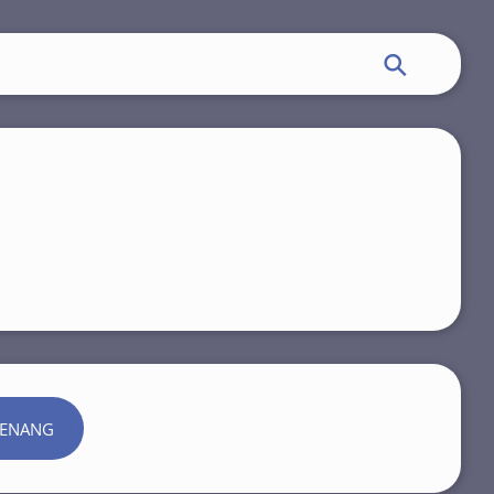
ragmatic Play,
esar dan fitur anti rungkat. Bermain lebih aman untuk
Besar
MENANG