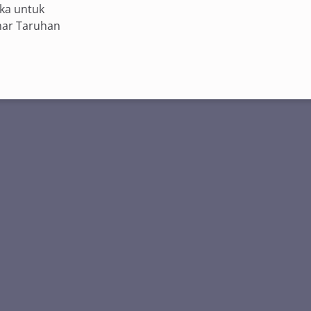
ka untuk
ar Taruhan
a