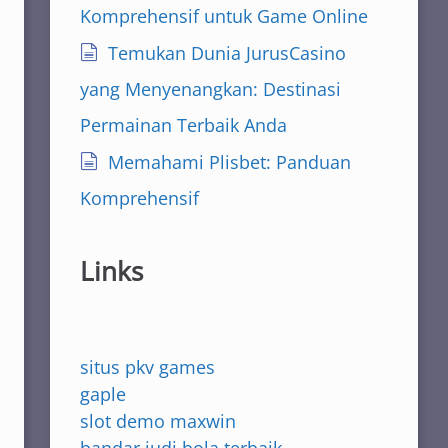
Komprehensif untuk Game Online
Temukan Dunia JurusCasino
yang Menyenangkan: Destinasi
Permainan Terbaik Anda
Memahami Plisbet: Panduan
Komprehensif
Links
situs pkv games
gaple
slot demo maxwin
bandar judi bola terbaik