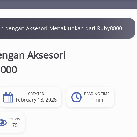
ah dengan Aksesori Menakjubkan dari Ruby8000
engan Aksesori
8000
CREATED
READING TIME
February 13, 2026
1 min
VIEWS
75