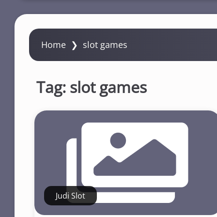
Home
❯
slot games
Tag:
slot games
Judi Slot