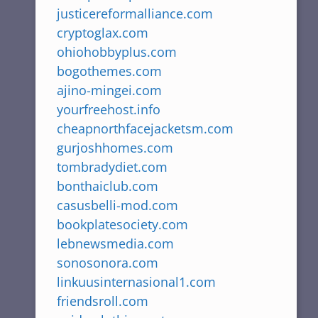
justicereformalliance.com
cryptoglax.com
ohiohobbyplus.com
bogothemes.com
ajino-mingei.com
yourfreehost.info
cheapnorthfacejacketsm.com
gurjoshhomes.com
tombradydiet.com
bonthaiclub.com
casusbelli-mod.com
bookplatesociety.com
lebnewsmedia.com
sonosonora.com
linkuusinternasional1.com
friendsroll.com