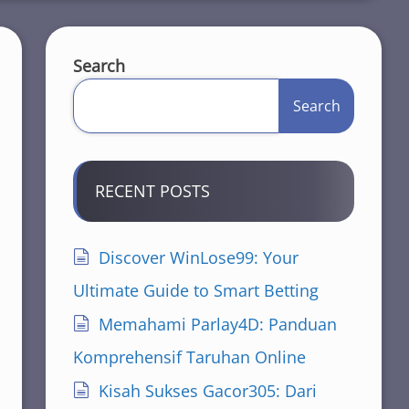
Search
Search
RECENT POSTS
Discover WinLose99: Your
Ultimate Guide to Smart Betting
Memahami Parlay4D: Panduan
Komprehensif Taruhan Online
Kisah Sukses Gacor305: Dari