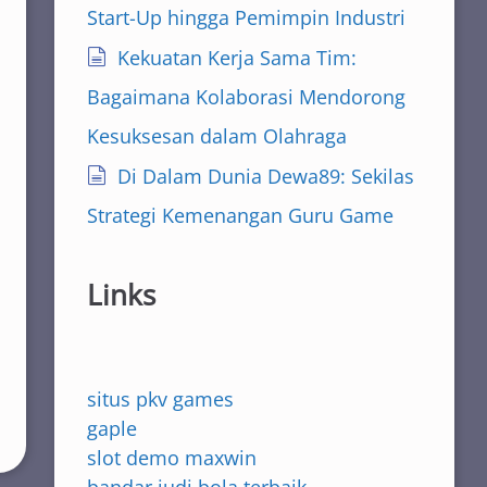
Start-Up hingga Pemimpin Industri
Kekuatan Kerja Sama Tim:
Bagaimana Kolaborasi Mendorong
Kesuksesan dalam Olahraga
Di Dalam Dunia Dewa89: Sekilas
Strategi Kemenangan Guru Game
Links
situs pkv games
gaple
slot demo maxwin
bandar judi bola terbaik