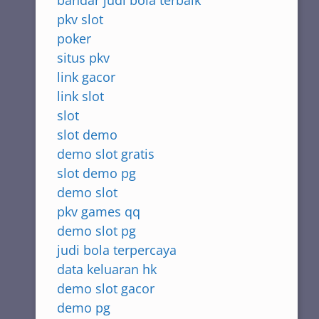
pkv slot
poker
situs pkv
link gacor
link slot
slot
slot demo
demo slot gratis
slot demo pg
demo slot
pkv games qq
demo slot pg
judi bola terpercaya
data keluaran hk
demo slot gacor
demo pg