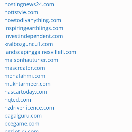
hostingnews24.com
hottstyle.com
howtodiyanything.com
inspiringearthlings.com
investindependent.com
kralbozguncu1.com
landscapinggainesvillefl.com
maisonhauturier.com
mascreator.com
menafahmi.com
mukhtarmeer.com
nascartoday.com
nqted.com
nzdriverlicence.com
pagalguru.com
pcegame.com
pgslot-r2.com