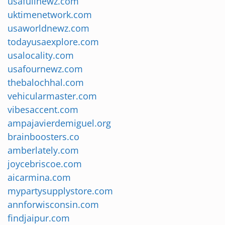
usafullnewz.com
uktimenetwork.com
usaworldnewz.com
todayusaexplore.com
usalocality.com
usafournewz.com
thebalochhal.com
vehicularmaster.com
vibesaccent.com
ampajavierdemiguel.org
brainboosters.co
amberlately.com
joycebriscoe.com
aicarmina.com
mypartysupplystore.com
annforwisconsin.com
findjaipur.com