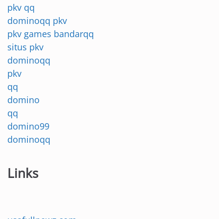
pkv qq
dominoqq pkv
pkv games bandarqq
situs pkv
dominoqq
pkv
qq
domino
qq
domino99
dominoqq
Links