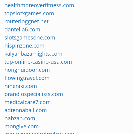
healthmoreoverfitness.com
topslotxgames.com
routerloggnet.net
dantella6.com
slotsgamesone.com
hispinzone.com
kalyanbazarnights.com
top-online-casino-usa.com
honghuidoor.com
flowingtravel.com
nineniki.com
brandiospecialists.com
medicalcare7.com
adtennaball.com
nabzah.com
mongive.com