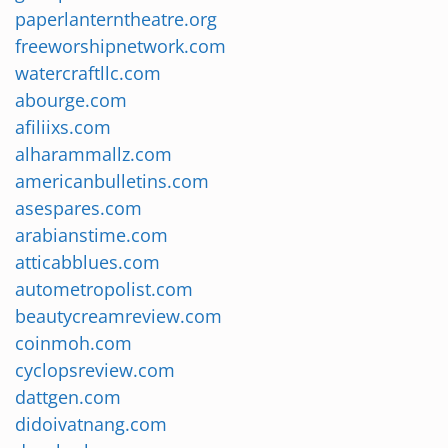
paperlanterntheatre.org
freeworshipnetwork.com
watercraftllc.com
abourge.com
afiliixs.com
alharammallz.com
americanbulletins.com
asespares.com
arabianstime.com
atticabblues.com
autometropolist.com
beautycreamreview.com
coinmoh.com
cyclopsreview.com
dattgen.com
didoivatnang.com