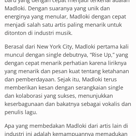
baru yang dengan cepat menjadi terkenal adalah
Madloki. Dengan suaranya yang unik dan
energinya yang menular, Madloki dengan cepat
menjadi salah satu artis paling menarik untuk
ditonton di industri musik.
Berasal dari New York City, Madloki pertama kali
muncul dengan single debutnya, “Rise Up,” yang
dengan cepat menarik perhatian karena liriknya
yang menarik dan pesan kuat tentang ketahanan
dan pemberdayaan. Sejak itu, Madloki terus
memberikan kesan dengan serangkaian single
dan kolaborasi yang sukses, menunjukkan
keserbagunaan dan bakatnya sebagai vokalis dan
penulis lagu.
Apa yang membedakan Madloki dari artis lain di
industri ini adalah kemampuannya memadukan