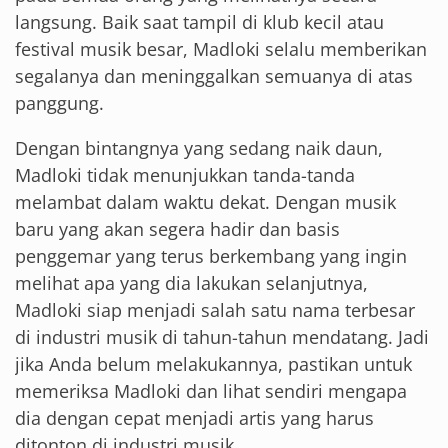
langsung. Baik saat tampil di klub kecil atau
festival musik besar, Madloki selalu memberikan
segalanya dan meninggalkan semuanya di atas
panggung.
Dengan bintangnya yang sedang naik daun,
Madloki tidak menunjukkan tanda-tanda
melambat dalam waktu dekat. Dengan musik
baru yang akan segera hadir dan basis
penggemar yang terus berkembang yang ingin
melihat apa yang dia lakukan selanjutnya,
Madloki siap menjadi salah satu nama terbesar
di industri musik di tahun-tahun mendatang. Jadi
jika Anda belum melakukannya, pastikan untuk
memeriksa Madloki dan lihat sendiri mengapa
dia dengan cepat menjadi artis yang harus
ditonton di industri musik.