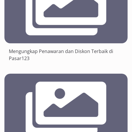
Mengungkap Penawaran dan Diskon Terbaik di
Pasar123