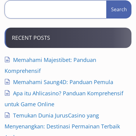
Search
RECENT POSTS
Memahami Majestibet: Panduan
Komprehensif
Memahami Saung4D: Panduan Pemula
Apa itu Ahlicasino? Panduan Komprehensif
untuk Game Online
Temukan Dunia JurusCasino yang
Menyenangkan: Destinasi Permainan Terbaik