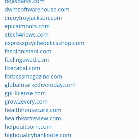
dogsbarks.com
dwmsoftwarehouse.com
enjoytroyjackson.com
epicaimbots.com
etech4news.com
expresspsychedelicsshop.com
fashionistani.com
feelingswed.com
firecabal.com
forbessmagazine.com
globalmarketlivetoday.com
gpl-license.com
grow2every.com
healthhousecare.com
healthkartreview.com
helpquitporn.com
highqualitybanknote.com