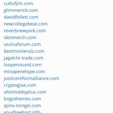
cultofjim.com
glimmerick.com
davidfollett.com
newcollegebeat.com
reverbnewyork.com
skinmerch.com
usvisaforum.com
bestmovierulz.com
jagalchi-trade.com
loopersound.com
minapenelope.com
justicereformalliance.com
cryptoglax.com
ohiohobbyplus.com
bogothemes.com
ajino-mingei.com
yourfreehost.info