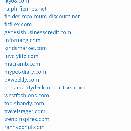
lky08.com
ralph-fiennes.net
fielder-maximum-discount.net
fitfllex.com
genesisbusinesscredit.com
inforuang.com
kindsmarket.com
luvelylife.com
macramb.com
mypet-diary.com
oxweekly.com
panamacitydeckcontractors.com
westfashions.com
toolshandy.com
travelstager.com
trendinspires.com
rannyephul.com