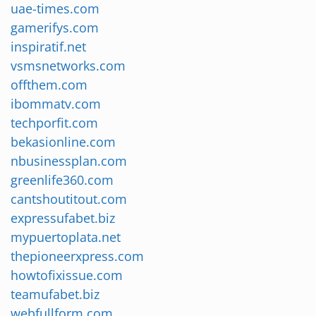
uae-times.com
gamerifys.com
inspiratif.net
vsmsnetworks.com
offthem.com
ibommatv.com
techporfit.com
bekasionline.com
nbusinessplan.com
greenlife360.com
cantshoutitout.com
expressufabet.biz
mypuertoplata.net
thepioneerxpress.com
howtofixissue.com
teamufabet.biz
webfullform.com