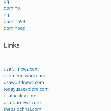
qq
domino
qq
domino99
dominoqq
Links
usafullnewz.com
uktimenetwork.com
usaworldnewz.com
todayusaexplore.com
usalocality.com
usafournewz.com
thebalochhal.com