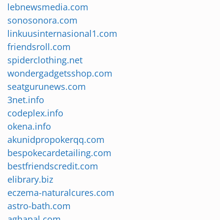
lebnewsmedia.com
sonosonora.com
linkuusinternasional1.com
friendsroll.com
spiderclothing.net
wondergadgetsshop.com
seatgurunews.com
3net.info
codeplex.info
okena.info
akunidpropokerqq.com
bespokecardetailing.com
bestfriendscredit.com
elibrary.biz
eczema-naturalcures.com
astro-bath.com
aghapal.com