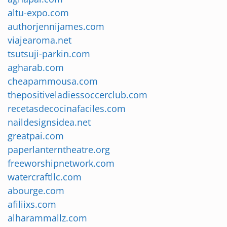
altu-expo.com
authorjennijames.com
viajearoma.net
tsutsuji-parkin.com
agharab.com
cheapammousa.com
thepositiveladiessoccerclub.com
recetasdecocinafaciles.com
naildesignsidea.net
greatpai.com
paperlanterntheatre.org
freeworshipnetwork.com
watercraftllc.com
abourge.com
afiliixs.com
alharammallz.com