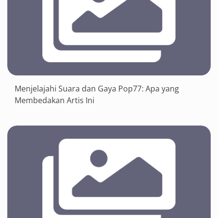
Menjelajahi Suara dan Gaya Pop77: Apa yang
Membedakan Artis Ini