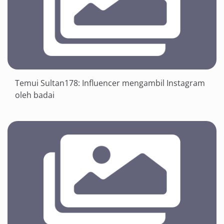
Temui Sultan178: Influencer mengambil Instagram
oleh badai