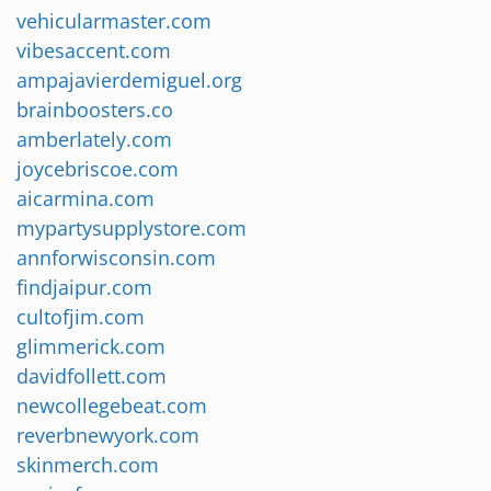
vehicularmaster.com
vibesaccent.com
ampajavierdemiguel.org
brainboosters.co
amberlately.com
joycebriscoe.com
aicarmina.com
mypartysupplystore.com
annforwisconsin.com
findjaipur.com
cultofjim.com
glimmerick.com
davidfollett.com
newcollegebeat.com
reverbnewyork.com
skinmerch.com