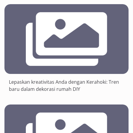
Lepaskan kreativitas Anda dengan Kerahoki: Tren
baru dalam dekorasi rumah DIY