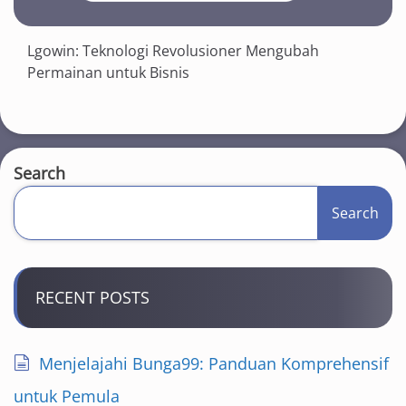
Lgowin: Teknologi Revolusioner Mengubah
Permainan untuk Bisnis
Search
Search
RECENT POSTS
Menjelajahi Bunga99: Panduan Komprehensif
untuk Pemula