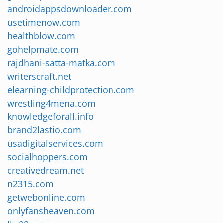
androidappsdownloader.com
usetimenow.com
healthblow.com
gohelpmate.com
rajdhani-satta-matka.com
writerscraft.net
elearning-childprotection.com
wrestling4mena.com
knowledgeforall.info
brand2lastio.com
usadigitalservices.com
socialhoppers.com
creativedream.net
n2315.com
getwebonline.com
onlyfansheaven.com