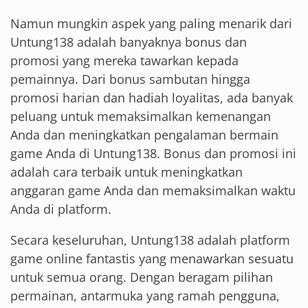
Namun mungkin aspek yang paling menarik dari
Untung138 adalah banyaknya bonus dan
promosi yang mereka tawarkan kepada
pemainnya. Dari bonus sambutan hingga
promosi harian dan hadiah loyalitas, ada banyak
peluang untuk memaksimalkan kemenangan
Anda dan meningkatkan pengalaman bermain
game Anda di Untung138. Bonus dan promosi ini
adalah cara terbaik untuk meningkatkan
anggaran game Anda dan memaksimalkan waktu
Anda di platform.
Secara keseluruhan, Untung138 adalah platform
game online fantastis yang menawarkan sesuatu
untuk semua orang. Dengan beragam pilihan
permainan, antarmuka yang ramah pengguna,