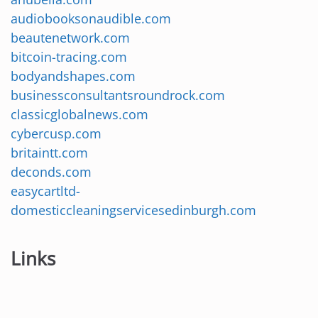
audiobooksonaudible.com
beautenetwork.com
bitcoin-tracing.com
bodyandshapes.com
businessconsultantsroundrock.com
classicglobalnews.com
cybercusp.com
britaintt.com
deconds.com
easycartltd-
domesticcleaningservicesedinburgh.com
Links