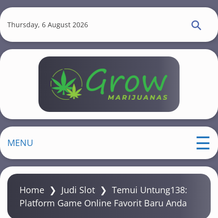
S
k
Thursday, 6 August 2026
i
p
t
o
m
a
i
Slot Gacor
Pragmatic Play
n
menghadirkan slot gacor
c
MENU
Malam Ini
malam ini dengan
o
kemenangan besar dan fitur
n
anti rungkat. Bermain lebih
dari
t
aman untuk hasil maksimal!
e
Home
❯
Judi Slot
❯
Temui Untung138:
n
Platform Game Online Favorit Baru Anda
Pragmatic
t