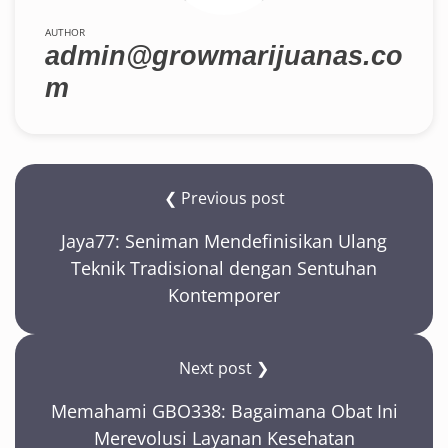
AUTHOR
admin@growmarijuanas.co
m
❮ Previous post
Jaya77: Seniman Mendefinisikan Ulang
Teknik Tradisional dengan Sentuhan
Kontemporer
Next post ❯
Memahami GBO338: Bagaimana Obat Ini
Merevolusi Layanan Kesehatan